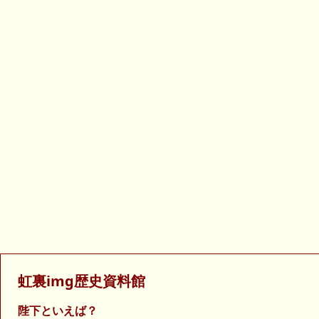
虹裏img歴史資料館
陛下といえば？