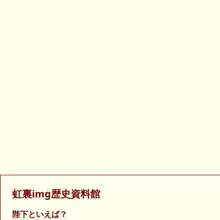
虹裏img歴史資料館
陛下といえば？