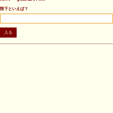
陛下といえば？
入る