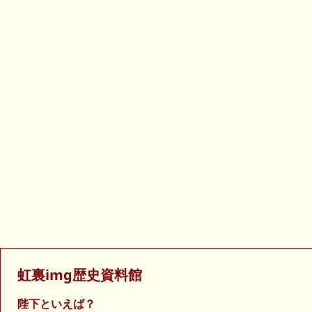
虹裏img歴史資料館
陛下といえば？