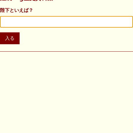
陛下といえば？
入る