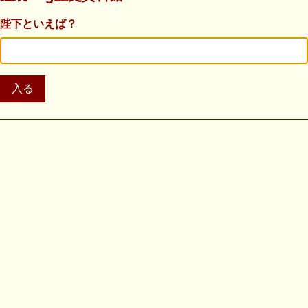
陛下といえば？
入る