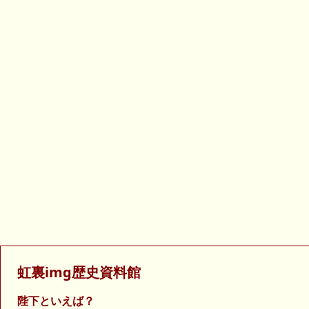
虹裏img歴史資料館
陛下といえば？