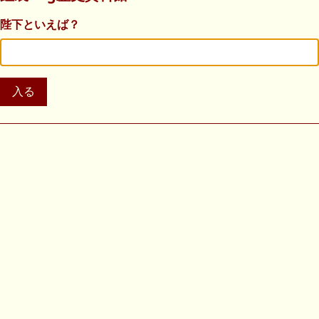
陛下といえば？
入る