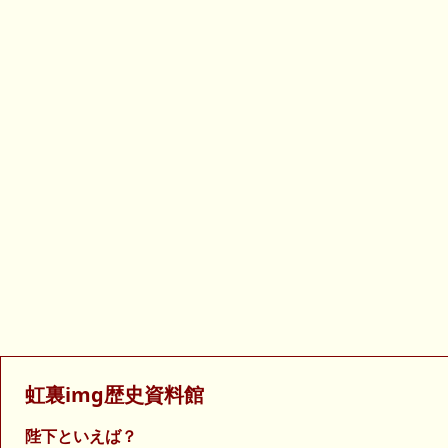
虹裏img歴史資料館
陛下といえば？