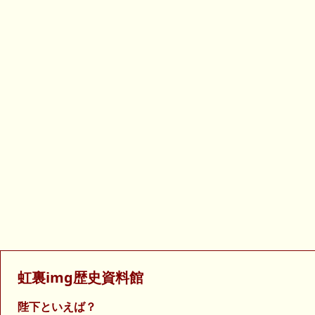
虹裏img歴史資料館
陛下といえば？