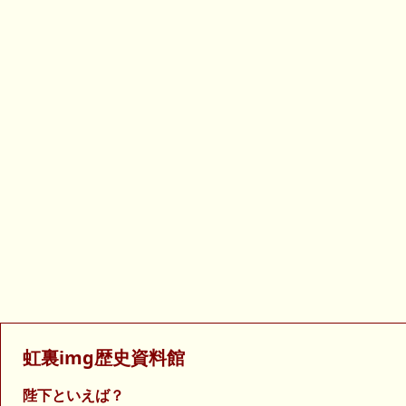
虹裏img歴史資料館
陛下といえば？