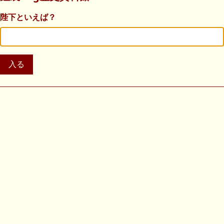
陛下といえば？
入る