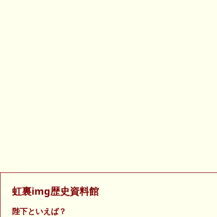
虹裏img歴史資料館
陛下といえば？