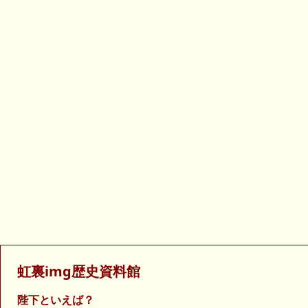
虹裏img歴史資料館
陛下といえば？