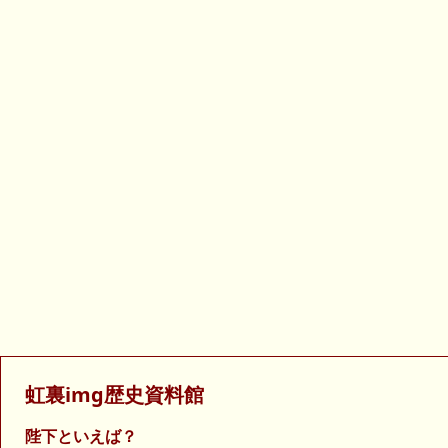
虹裏img歴史資料館
陛下といえば？