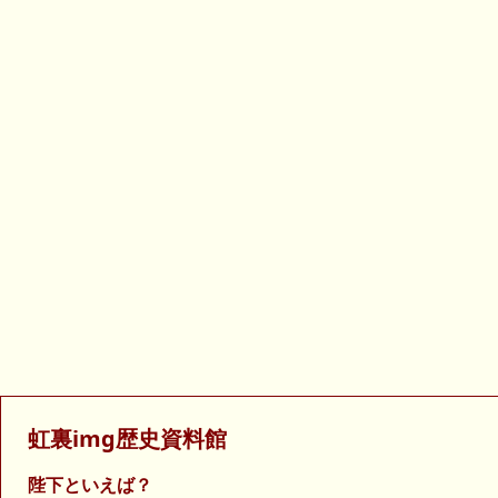
虹裏img歴史資料館
陛下といえば？