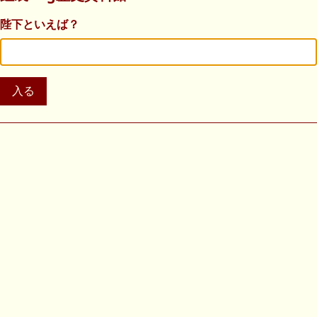
陛下といえば？
入る