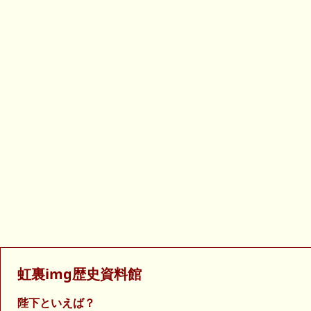
虹裏img歴史資料館
陛下といえば？