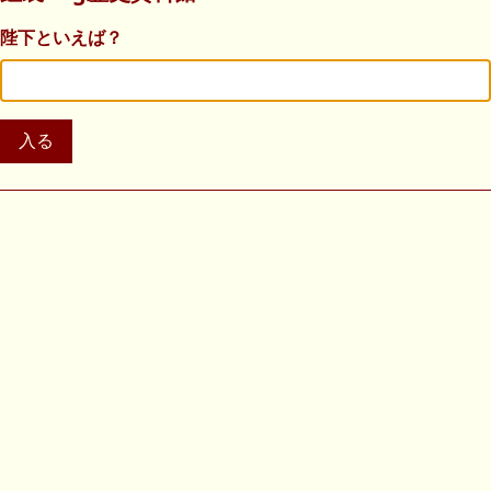
陛下といえば？
入る