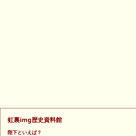
虹裏img歴史資料館
陛下といえば？