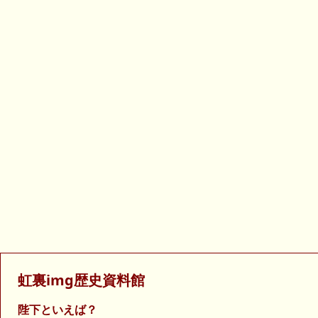
虹裏img歴史資料館
陛下といえば？