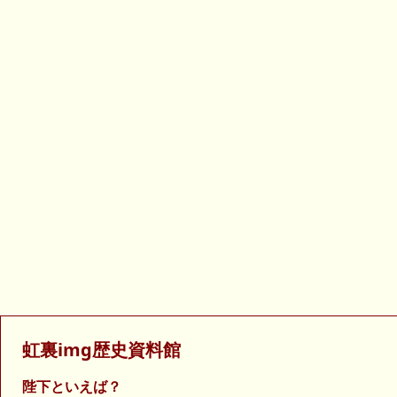
虹裏img歴史資料館
陛下といえば？