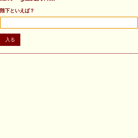
陛下といえば？
入る