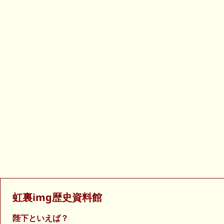
虹裏img歴史資料館
陛下といえば？