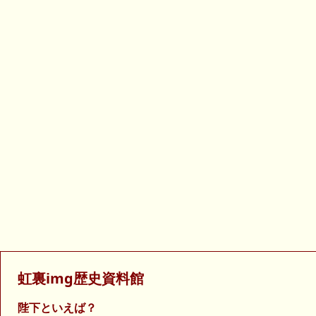
虹裏img歴史資料館
陛下といえば？