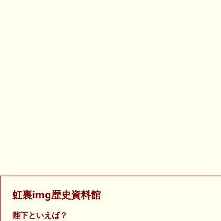
虹裏img歴史資料館
陛下といえば？