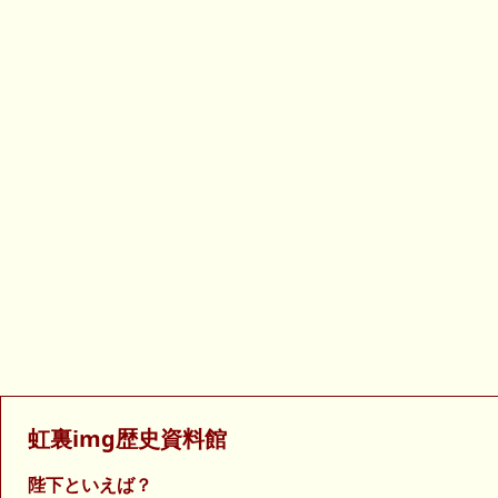
虹裏img歴史資料館
陛下といえば？