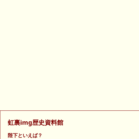
虹裏img歴史資料館
陛下といえば？