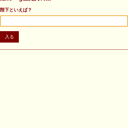
陛下といえば？
入る