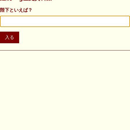
陛下といえば？
入る