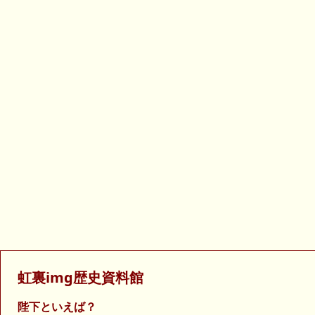
虹裏img歴史資料館
陛下といえば？